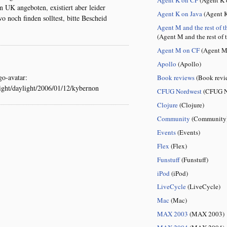
 UK angeboten, existiert aber leider
Agent K on Java
(Agent K
o noch finden solltest, bitte Bescheid
Agent M and the rest of t
(Agent M and the rest of 
Agent M on CF
(Agent M
Apollo
(Apollo)
go-avatar:
Book reviews
(Book revi
light/daylight/2006/01/12/kybernon
CFUG Nordwest
(CFUG N
Clojure
(Clojure)
Community
(Community
Events
(Events)
Flex
(Flex)
Funstuff
(Funstuff)
iPod
(iPod)
LiveCycle
(LiveCycle)
Mac
(Mac)
MAX 2003
(MAX 2003)