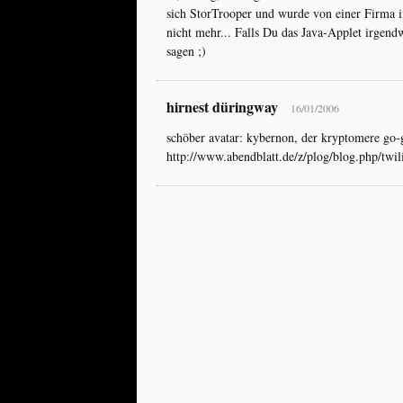
sich StorTrooper und wurde von einer Firma in
nicht mehr... Falls Du das Java-Applet irgendw
sagen ;)
hirnest düringway
16/01/2006
schöber avatar: kybernon, der kryptomere go-
http://www.abendblatt.de/z/plog/blog.php/twi