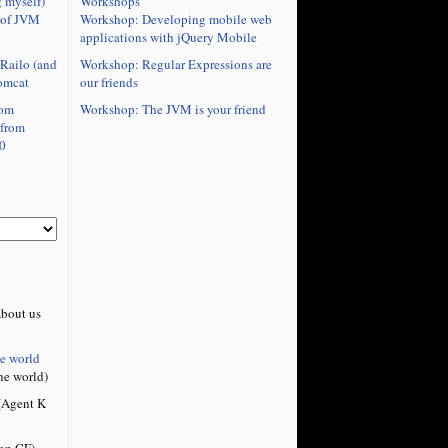
Workshops
 myself)
Workshop: Developing mobile web
 of JVM
applications with jQuery Mobile
Workshop: Regular Expressions are
Railo (and
our friends
omcat
Workshop: The JVM is your friend
rom
 from
0
bout us
he world
he world)
Agent K
on CF)