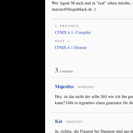
Wer Agent M auch mal in "real" sehen möchte, w
marcus@bloginblack.de ;)
← PREVIOUS
CFMX 6.1: Compiler
NEXT →
CFMX 6.1 Dienste
3
comments
Majestixs
06/08/2003
Hey, ist das nicht der selbe Stil wie ich ihn 
kann? Gibt es irgendwo einen generator für di
Kai
06/08/2003
Ja, richtig, die Figuren bei Daemon sind aus 