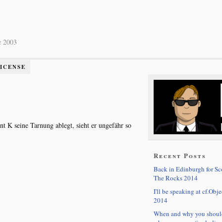
e 2003
LICENSE
 K seine Tarnung ablegt, sieht er ungefähr so
Recent Posts
Back in Edinburgh for S
The Rocks 2014
I'll be speaking at cf.Obje
2014
When and why you shoul