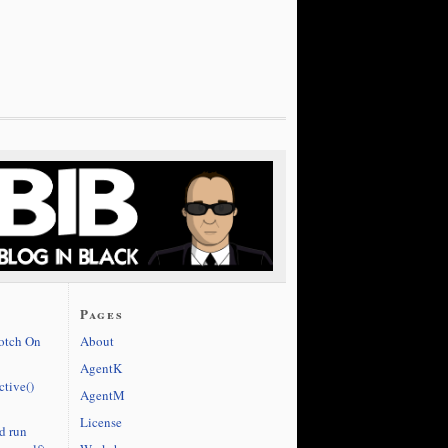
Pages
cotch On
About
AgentK
ctive()
AgentM
License
d run