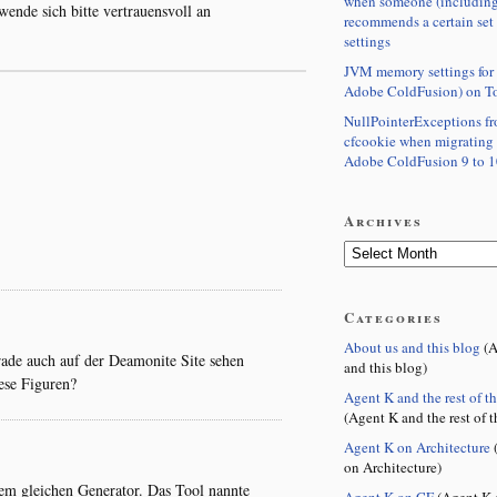
when someone (including
ende sich bitte vertrauensvoll an
recommends a certain set
settings
JVM memory settings for 
Adobe ColdFusion) on T
NullPointerExceptions f
cfcookie when migrating
Adobe ColdFusion 9 to 1
Archives
Categories
About us and this blog
(A
gerade auch auf der Deamonite Site sehen
and this blog)
ese Figuren?
Agent K and the rest of t
(Agent K and the rest of t
Agent K on Architecture
(
on Architecture)
dem gleichen Generator. Das Tool nannte
Agent K on CF
(Agent K 