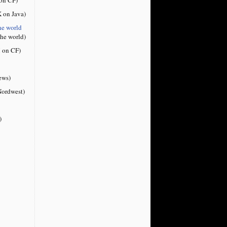
 on Java)
he world
the world)
 on CF)
ews)
ordwest)
)