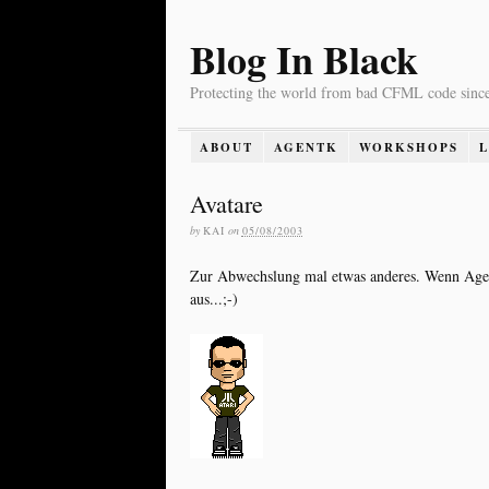
Blog In Black
Protecting the world from bad CFML code sinc
ABOUT
AGENTK
WORKSHOPS
Avatare
by
KAI
on
05/08/2003
Zur Abwechslung mal etwas anderes. Wenn Agent
aus...;-)