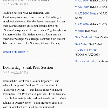
MAX 2004
(MAX 2004)
by
KAI
on
21/11/2003
MAX 2005
(MAX 2005)
Tradition bei den MM-Konferenzen: Am
MAX 2006 Korea
(MAX 
Konferenzpass werden unten diverse Extra-Badges
Korea)
angeklebt, die etwas über die Person aussagen. So war
MAX 2007
(MAX 2007)
mein Konferenzpass zu Beginn bereits direkt mit
"Speaker" ausgestattet. Je nach Status, Zugehörigkeit zu
Mobile
(Mobile)
Partnermodellen, Zertifizierungen etc. kann man da
New Zealand
(New Zeala
mehr oder weniger viele Badges sammeln ;-)In diesem
Jahr kam ich auf sechs: Speaker, Alliance Partner,…
NZFXUG
(NZFXUG)
SDO@MAX2003
Read the full article →
(SDO@MAX2003)
Uncategorized
(Uncatego
Donnerstag: Sneak Peak Session
by
KAI
on
20/11/2003
Eben hat die Sneak Peak Session begonnen... zur
Abwechslung mal "Engineer-Driven" und nicht
"Marketing Driven" ;-) Das heisst: Ideen von neuen
Produkten, Tech Previews, Alphas etc... keine Garantie,
dass die Produkte jemals marktreif werden etc...1. Code
Editing in Dreamweaver: - Beim Erzeugen einer Site
wird automatisch der Inhalt gescannt und auf