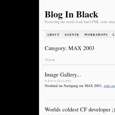
Blog In Black
Protecting the world from bad CFML code sinc
ABOUT
AGENTK
WORKSHOPS
Category: MAX 2003
38 posts
Image Gallery...
by
KAI
on
18/12/2003
Nochmal im Nachgang zur MAX 2003...
eine or
Worlds coldest CF developer ;