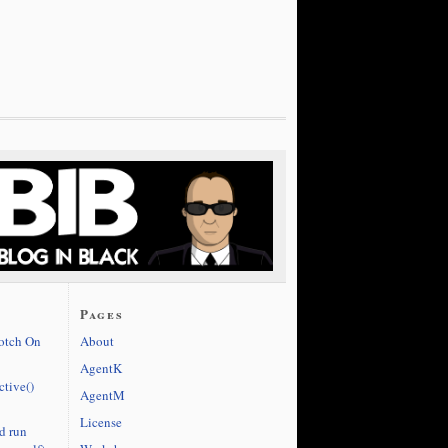
Pages
cotch On
About
AgentK
ctive()
AgentM
License
d run