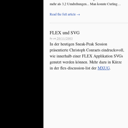
mehr als 3,2 Umdrehungen... Man konnte Curling…
Read the full article →
FLEX und SVG
by
on
20/11/2003
In der heutigen Sneak-Peak Session
präsentierte Christoph Conraets eindrucksvoll,
wie innerhalb einer FLEX Applikation SVGs
genutzt werden können. Mehr dazu in Kürze
in der flex-discussion-list der
MXUG
.