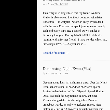
by
KAI
on
21/11/2003
This entry is in English so that my friend Andrew
Muller is able to read it without going on Altavistas
Babelfish ;-) In August I wrote an entry which dealt
with the great Daemon backpack joining me on nearly
each and every trip since I stayed Down Under in
February this year. During MAX 2003 it celebrated
reunion with a former friend - I have no idea which sex
these bags have? ;-)) As you see in…
Read the full article →
Donnerstag: Night Event (Pics)
by
KAI
on
21/11/2003
Gestern abend kam ich nicht mehr dazu, über das Night
Event zu schreiben, es war doch eher recht spät ;)
Stattgefunden hat es im Uath Olympic Speed Skating
Oval, das nach der Olympiade in 2002 zu einer
Veranstaltungsstätte für alle möglichen Zwecke
umgebaut wurde. Es gab viel leckeres Essen, viele
Getränke - und zur Abwechslung auch mal Bier mit