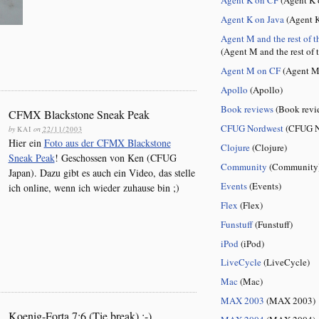
Agent K on Java
(Agent K
Agent M and the rest of t
(Agent M and the rest of 
Agent M on CF
(Agent M
Apollo
(Apollo)
Book reviews
(Book revi
CFMX Blackstone Sneak Peak
CFUG Nordwest
(CFUG N
by
KAI
on
22/11/2003
Hier ein
Foto aus der CFMX Blackstone
Clojure
(Clojure)
Sneak Peak
! Geschossen von Ken (CFUG
Community
(Community
Japan). Dazu gibt es auch ein Video, das stelle
Events
(Events)
ich online, wenn ich wieder zuhause bin ;)
Flex
(Flex)
Funstuff
(Funstuff)
iPod
(iPod)
LiveCycle
(LiveCycle)
Mac
(Mac)
MAX 2003
(MAX 2003)
Koenig-Forta 7:6 (Tie break) ;-)