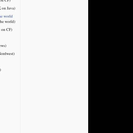
 on Java)
he world
the world)
 on CF)
ews)
ordwest)
)