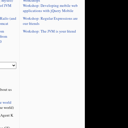
Workshops
 myself)
Workshop: Developing mobile web
 of JVM
applications with jQuery Mobile
Workshop: Regular Expressions are
Railo (and
our friends
omcat
Workshop: The JVM is your friend
rom
 from
0
bout us
he world
he world)
Agent K
on CF)