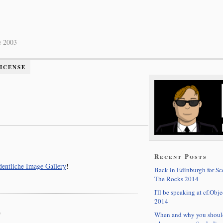
e 2003
LICENSE
Recent Posts
dentliche Image Gallery
!
Back in Edinburgh for S
The Rocks 2014
I'll be speaking at cf.Obje
2014
)
When and why you shoul