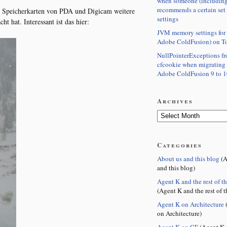
when someone (including
recommends a certain set
 Speicherkarten von PDA und Digicam weitere
settings
 hat. Interessant ist das hier:
JVM memory settings for 
Adobe ColdFusion) on T
NullPointerExceptions f
cfcookie when migrating
Adobe ColdFusion 9 to 1
Archives
Categories
About us and this blog
(A
and this blog)
Agent K and the rest of t
(Agent K and the rest of t
Agent K on Architecture
(
on Architecture)
Agent K on CF
(Agent K 