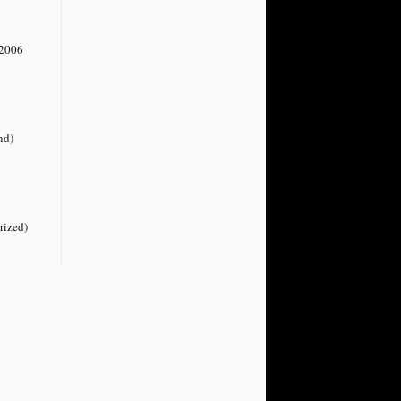
2006
nd)
rized)