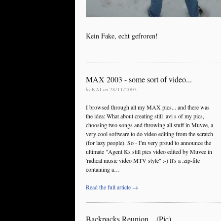
Kein Fake, echt gefroren!
MAX 2003 - some sort of video...
by
KAI
on
28/11/2003
I browsed through all my MAX pics... and there was
the idea: What about creating still .avi s of my pics,
choosing two songs and throwing all stuff in Muvee, a
very cool software to do video editing from the scratch
(for lazy people). So - I'm very proud to announce the
ultimate "Agent Ks still pics video edited by Muvee in
'radical music video MTV style" :-) It's a .zip-file
containing a…
Read the full article →
Backpacks Reunion... (Pic)