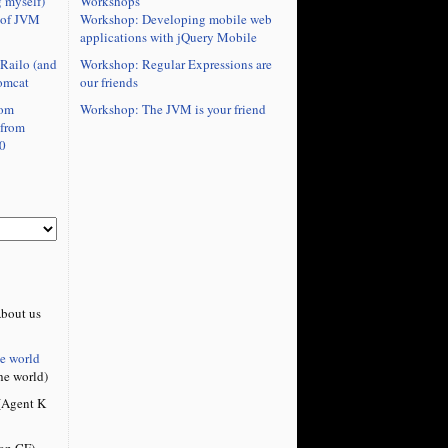
Workshops
 myself)
Workshop: Developing mobile web
 of JVM
applications with jQuery Mobile
Workshop: Regular Expressions are
Railo (and
our friends
omcat
Workshop: The JVM is your friend
rom
 from
0
bout us
he world
he world)
Agent K
on CF)