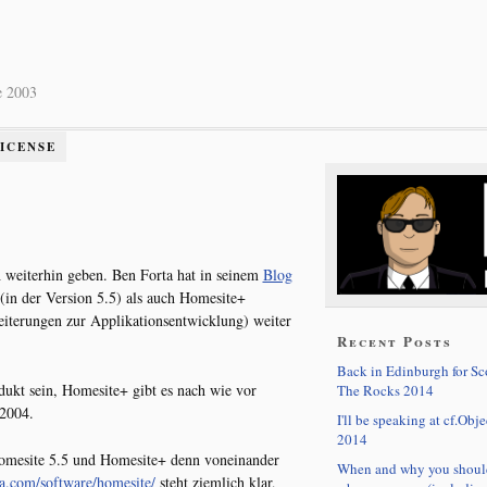
e 2003
LICENSE
 weiterhin geben. Ben Forta hat in seinem
Blog
 (in der Version 5.5) als auch Homesite+
eiterungen zur Applikationsentwicklung) weiter
Recent Posts
Back in Edinburgh for S
dukt sein, Homesite+ gibt es nach wie vor
The Rocks 2014
2004.
I'll be speaking at cf.Obje
2014
 Homesite 5.5 und Homesite+ denn voneinander
When and why you shoul
.com/software/homesite/
steht ziemlich klar,