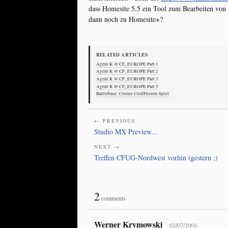
dass Homesite 5.5 ein Tool zum Bearbeiten von 
dann noch zu Homesite+?
RELATED ARTICLES
Agent K @ CF_EUROPE Part 1
Agent K @ CF_EUROPE Part 2
Agent K @ CF_EUROPE Part 3
Agent K @ CF_EUROPE Part 5
Battlebase: Cooles ColdFusion-Spiel
← PREVIOUS
Studio MX Preview...
NEXT →
Treffen CFUG-Nordwest vorhin (gestern ;)
2
comments
Werner Krymowski
02/07/2004