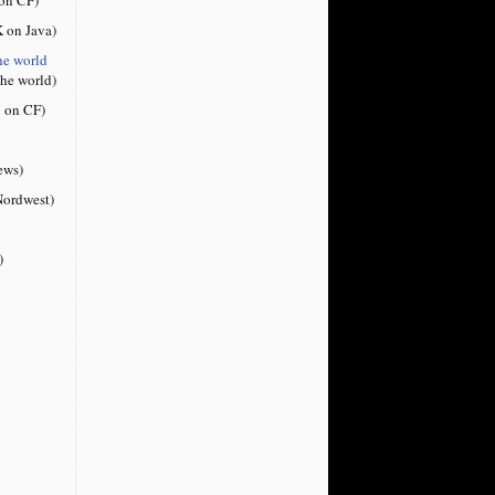
 on Java)
he world
the world)
 on CF)
ews)
ordwest)
)