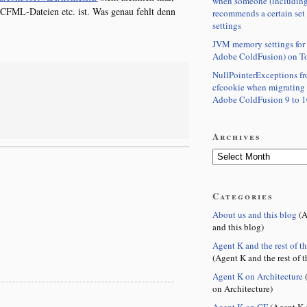
when someone (including
CFML-Dateien etc. ist. Was genau fehlt denn
recommends a certain set
settings
JVM memory settings for 
Adobe ColdFusion) on T
NullPointerExceptions f
cfcookie when migrating
Adobe ColdFusion 9 to 1
Archives
Categories
About us and this blog
(A
and this blog)
Agent K and the rest of t
(Agent K and the rest of t
Agent K on Architecture
(
on Architecture)
Agent K on CF
(Agent K 