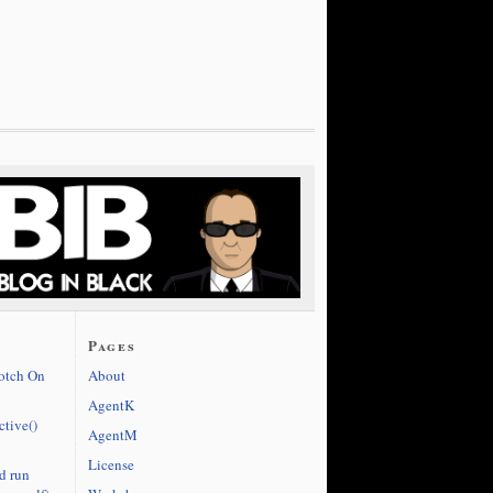
Pages
cotch On
About
AgentK
ctive()
AgentM
License
d run