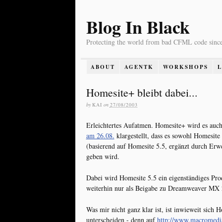
Blog In Black
Protecting the world from bad CFML code sinc
ABOUT
AGENTK
WORKSHOPS
Homesite+ bleibt dabei...
by
KAI
on
27/08/2003
Erleichtertes Aufatmen. Homesite+ wird es auch
am 26.08.
klargestellt, dass es sowohl Homesite
(basierend auf Homesite 5.5, ergänzt durch Erw
geben wird.
Dabei wird Homesite 5.5 ein eigenständiges Pro
weiterhin nur als Beigabe zu Dreamweaver MX 
Was mir nicht ganz klar ist, ist inwieweit sich
unterscheiden - denn auf
http://www.macromedia