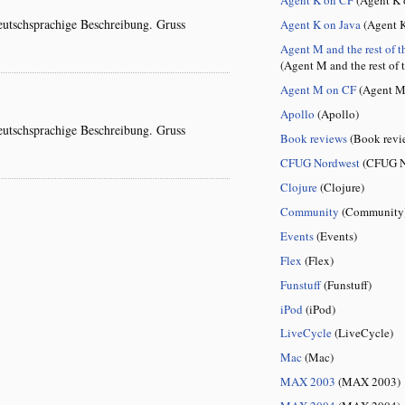
eutschsprachige Beschreibung. Gruss
Agent K on Java
(Agent K
Agent M and the rest of t
(Agent M and the rest of 
Agent M on CF
(Agent M
Apollo
(Apollo)
eutschsprachige Beschreibung. Gruss
Book reviews
(Book revi
CFUG Nordwest
(CFUG N
Clojure
(Clojure)
Community
(Community
Events
(Events)
Flex
(Flex)
Funstuff
(Funstuff)
iPod
(iPod)
LiveCycle
(LiveCycle)
Mac
(Mac)
MAX 2003
(MAX 2003)