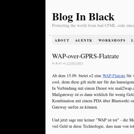
Blog In Black
Protecting the world from bad CFML code sinc
ABOUT
AGENTK
WORKSHOPS
WAP-over-GPRS-Flatrate
by
KAI
on
12/09/2003
Ab dem 15.09. bietet o2 eine
WAP-Flatrate
für 4
cool, denn diese gilt nicht nur für das hauseige
In Verbindung mit einem Dienst wie mail2wap.c
Mailgateway ist es dann wirklich für wenig Gel
Kombination mit einem PDA über Bluetooth) 
Gateway surfen zu können.
Und jetzt sage mir keiner "WAP ist tot" - die
viel Geld in diese Technologie, dass man von to