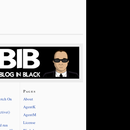
Pages
cotch On
About
AgentK
ctive()
AgentM
License
d run