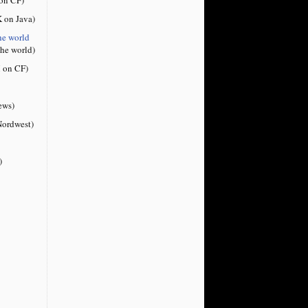
 on Java)
he world
the world)
 on CF)
ews)
ordwest)
)