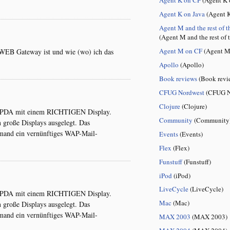
Agent K on Java
(Agent K
Agent M and the rest of t
(Agent M and the rest of 
Agent M on CF
(Agent M
WEB Gateway ist und wie (wo) ich das
Apollo
(Apollo)
Book reviews
(Book revi
CFUG Nordwest
(CFUG N
Clojure
(Clojure)
en PDA mit einem RICHTIGEN Display.
Community
(Community
 große Displays ausgelegt. Das
mand ein vernünftiges WAP-Mail-
Events
(Events)
Flex
(Flex)
Funstuff
(Funstuff)
iPod
(iPod)
LiveCycle
(LiveCycle)
en PDA mit einem RICHTIGEN Display.
Mac
(Mac)
 große Displays ausgelegt. Das
mand ein vernünftiges WAP-Mail-
MAX 2003
(MAX 2003)