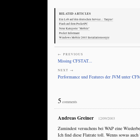
RELATED ARTICLES
Ein Lob auf den deutschen Service...: Targus!
Flash auf dem PocketPC
Neue Kategorie "Mobile"
Pocket Informant
Windows Mobile 2003 Installationsorgie
← PREVIOUS
Missing CFSTAT...
NEXT →
Performance und Features der JVM unter CF
5
comments
Andreas Greiner
12/09/2003
Zumindest versuchens bei WAP eine Wiederbel
Ich find diese Flatrate toll. Wenns sowas auch