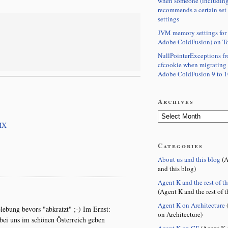
when someone (including
recommends a certain set
settings
JVM memory settings for 
Adobe ColdFusion) on T
NullPointerExceptions f
cfcookie when migrating
Adobe ColdFusion 9 to 1
Archives
MX
Categories
About us and this blog
(A
and this blog)
Agent K and the rest of t
(Agent K and the rest of t
Agent K on Architecture
(
ebung bevors "abkratzt" ;-) Im Ernst:
on Architecture)
 bei uns im schönen Österreich geben
Agent K on CF
(Agent K 