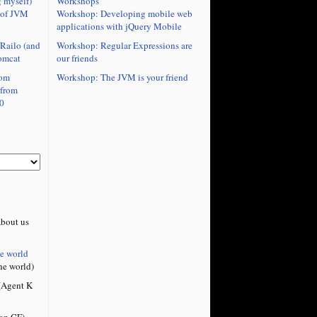
Workshops
 myself)
Workshop: Developing mobile web
 of JVM
applications with jQuery Mobile
Workshop: Regular Expressions are
Railo (and
our friends
omcat
Workshop: The JVM is your friend
rom
 from
0
bout us
he world
he world)
Agent K
on CF)