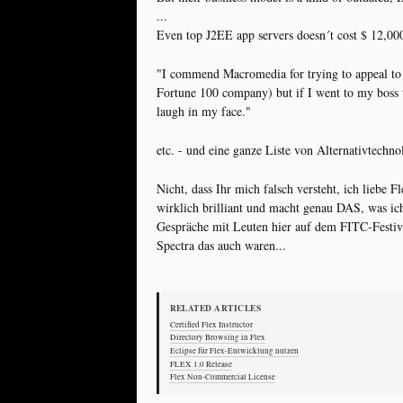
...
Even top J2EE app servers doesn´t cost $ 12,000 
"I commend Macromedia for trying to appeal to e
Fortune 100 company) but if I went to my boss 
laugh in my face."
etc. - und eine ganze Liste von Alternativtechnol
Nicht, dass Ihr mich falsch versteht, ich liebe Fl
wirklich brilliant und macht genau DAS, was ich
Gespräche mit Leuten hier auf dem FITC-Festival
Spectra das auch waren...
RELATED ARTICLES
Certified Flex Instructor
Directory Browsing in Flex
Eclipse für Flex-Entwicklung nutzen
FLEX 1.0 Release
Flex Non-Commercial License