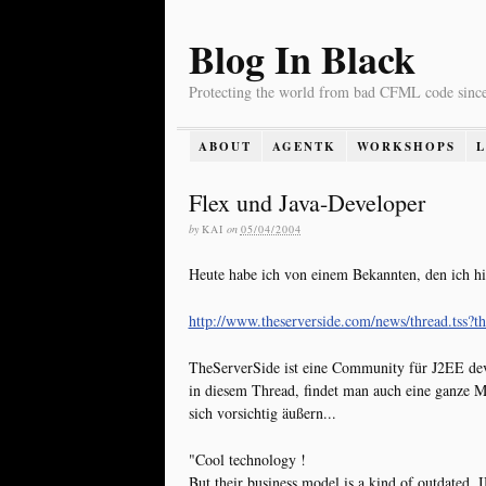
Blog In Black
Protecting the world from bad CFML code sinc
ABOUT
AGENTK
WORKSHOPS
Flex und Java-Developer
by
KAI
on
05/04/2004
Heute habe ich von einem Bekannten, den ich h
http://www.theserverside.com/news/thread.tss?
TheServerSide ist eine Community für J2EE dev
in diesem Thread, findet man auch eine ganze M
sich vorsichtig äußern...
"Cool technology !
But their business model is a kind of outdated,