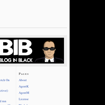
Pages
cotch On
About
AgentK
ctive()
AgentM
License
d run