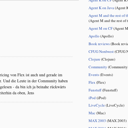
Agent K on Java
(Agent K
Agent M and the rest of t
(Agent M and the rest of 
Agent M on CF
(Agent M
Apollo
(Apollo)
Book reviews
(Book revi
CFUG Nordwest
(CFUG N
Clojure
(Clojure)
Community
(Community
Events
(Events)
ricing von Flex ist auch und gerade im
er. Und die Leute in der Community haben
Flex
(Flex)
elesen - da bin ich ja beinahe rückwärts
Funstuff
(Funstuff)
iterhin da oben, Jens
iPod
(iPod)
LiveCycle
(LiveCycle)
Mac
(Mac)
MAX 2003
(MAX 2003)