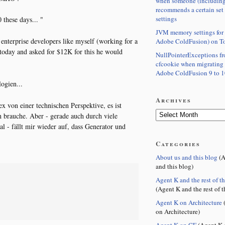
when someone (including
recommends a certain set
settings
these days... "
JVM memory settings for 
nterprise developers like myself (working for a
Adobe ColdFusion) on T
today and asked for $12K for this he would
NullPointerExceptions f
cfcookie when migrating
Adobe ColdFusion 9 to 1
ogien...
Archives
ex von einer technischen Perspektive, es ist
 brauche. Aber - gerade auch durch viele
 - fällt mir wieder auf, dass Generator und
Categories
About us and this blog
(A
and this blog)
Agent K and the rest of t
(Agent K and the rest of t
Agent K on Architecture
(
on Architecture)
Agent K on CF
(Agent K 