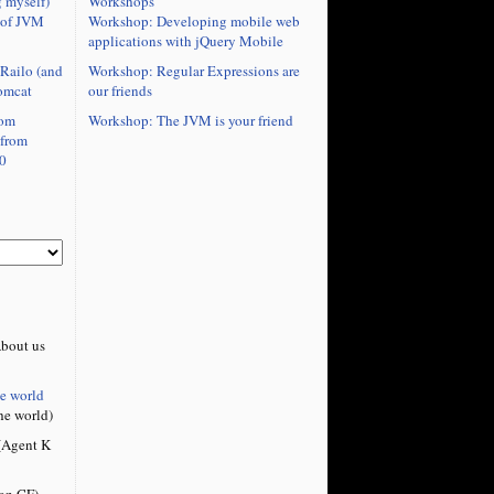
Workshops
 myself)
Workshop: Developing mobile web
 of JVM
applications with jQuery Mobile
Workshop: Regular Expressions are
Railo (and
our friends
omcat
Workshop: The JVM is your friend
rom
 from
0
bout us
he world
he world)
Agent K
on CF)