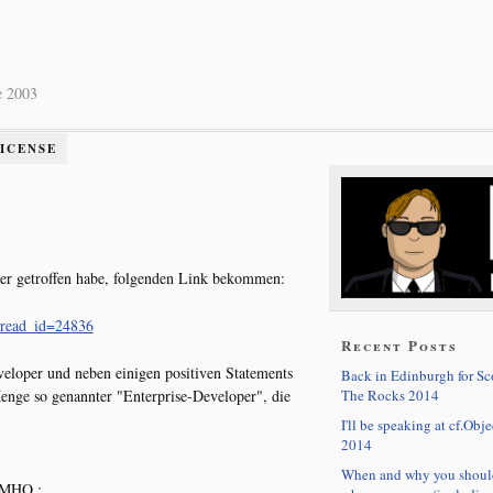
e 2003
LICENSE
ier getroffen habe, folgenden Link bekommen:
thread_id=24836
Recent Posts
eloper und neben einigen positiven Statements
Back in Edinburgh for S
The Rocks 2014
enge so genannter "Enterprise-Developer", die
I'll be speaking at cf.Obje
2014
When and why you shoul
 IMHO :