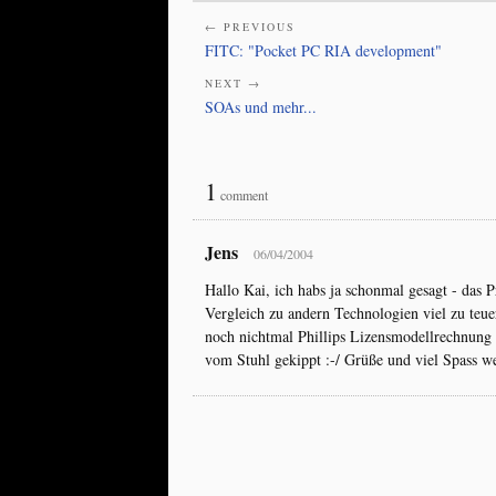
← PREVIOUS
FITC: "Pocket PC RIA development"
NEXT →
SOAs und mehr...
1
comment
Jens
06/04/2004
Hallo Kai, ich habs ja schonmal gesagt - das P
Vergleich zu andern Technologien viel zu teu
noch nichtmal Phillips Lizensmodellrechnung g
vom Stuhl gekippt :-/ Grüße und viel Spass we