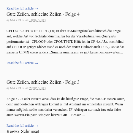
Read the full article →
Gute Zeilen, schlechte Zeilen - Folge 4
by
MARCUS
on
10/07/2003
CFLOOP - CFOUTPUT 1:1 (1:0) In der CF-Mailingliste kam kürzlich die Frage
auf, welche Art von Schleifendurchläufen bei der Verarbeitung von Querysets
performanter ist - CFLOOP oder CFOUTPUT. Hätte ich in CF 4.x / 5.x noch blind
auf CFLOOP getippt (daher stand es nach der ersten Halbzeit auch 1:0 :-), so ist das
ganze in CFMX etwas anders...Summa summarum: es gibt keine nennenswerten…
Read the full article →
Gute Zeilen, schlechte Zeilen - Folge 3
by
MARCUS
on
22/05/2003
Folge 3 - Ja oder Nein? Genau dies ist die häufigste Frage, die man CF stellen sollte,
denn mit boolschen Abfragen kommt es mit Abstand am schnellsten zurecht. Wann
immer möglich, sollte man daher versuchen, IF-Abfragen nur nach true oder false
auszuwerten.Ein paar Beispiele hierzu: Gut
...
Besser …
Read the full article →
RegEx-Schnipsel