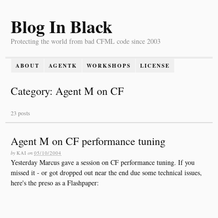
Blog In Black
Protecting the world from bad CFML code since 2003
ABOUT
AGENTK
WORKSHOPS
LICENSE
Category: Agent M on CF
23 posts
Agent M on CF performance tuning
by
KAI
on
05/10/2004
Yesterday Marcus gave a session on CF performance tuning. If you
missed it - or got dropped out near the end due some technical issues,
here's the preso as a Flashpaper: