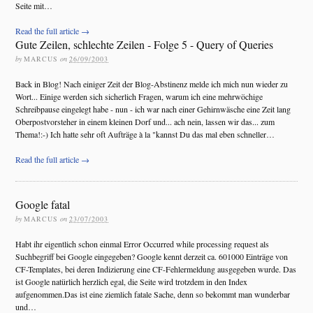
Seite mit…
Read the full article →
Gute Zeilen, schlechte Zeilen - Folge 5 - Query of Queries
by
MARCUS
on
26/09/2003
Back in Blog! Nach einiger Zeit der Blog-Abstinenz melde ich mich nun wieder zu
Wort... Einige werden sich sicherlich Fragen, warum ich eine mehrwöchige
Schreibpause eingelegt habe - nun - ich war nach einer Gehirnwäsche eine Zeit lang
Oberpostvorsteher in einem kleinen Dorf und... ach nein, lassen wir das... zum
Thema!:-) Ich hatte sehr oft Aufträge à la "kannst Du das mal eben schneller…
Read the full article →
Google fatal
by
MARCUS
on
23/07/2003
Habt ihr eigentlich schon einmal Error Occurred while processing request als
Suchbegriff bei Google eingegeben? Google kennt derzeit ca. 601000 Einträge von
CF-Templates, bei deren Indizierung eine CF-Fehlermeldung ausgegeben wurde. Das
ist Google natürlich herzlich egal, die Seite wird trotzdem in den Index
aufgenommen.Das ist eine ziemlich fatale Sache, denn so bekommt man wunderbar
und…