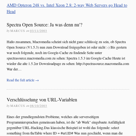
AMD Opteron 248 vs. Intel Xeon 2.8: 2-way Web Servers go Head to
Head
Spectra Open Source: Ja was denn nu'?
by
MARCUS
on
03/11/2003
Hallo zusammen, Macromedia scheint sich nicht ganz schlüssig zu sein, ob Spectra
Open Source (V1.5.3) nun zum Download freigegeben ist oder nicht :-) Bis gestern
war noch folgende, noch im Google-Cache zu findende Seite unter
spectrasource.macromedia.com zu sehen: Spectra 1.5.3 im Google-Cache Heute ist
wieder die alte 1.5.2er Downloadpage zu sehen: http://spectrasource.macromedia.com
War der…
Read the full article →
Verschlüsselung von URL-Variablen
by
MARCUS
on
08/10/2003
Eines der grundlegendsten Probleme, welches alle serverseitigen
Programmiersprachen gemeinsam haben, ist die "ab Werk" eingebaute Anfälligkeit
gegenüber URL-Hacking.Das klassische Beispiel ist wohl das folgende:
select
something from theTable where ID = #url.ID#
Was nun geschieht, wenn man die