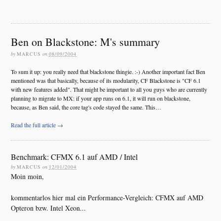
Ben on Blackstone: M's summary
by
MARCUS
on
08/09/2004
To sum it up: you really need that blackstone thingie. :-) Another important fact Ben
mentioned was that basically, because of its modularity, CF Blackstone is "CF 6.1
with new features added". That might be important to all you guys who are currently
planning to migrate to MX: if your app runs on 6.1, it will run on blackstone,
because, as Ben said, the core tag's code stayed the same. This…
Read the full article →
Benchmark: CFMX 6.1 auf AMD / Intel
by
MARCUS
on
12/01/2004
Moin moin,
kommentarlos hier mal ein Performance-Vergleich: CFMX auf AMD
Opteron bzw. Intel Xeon...