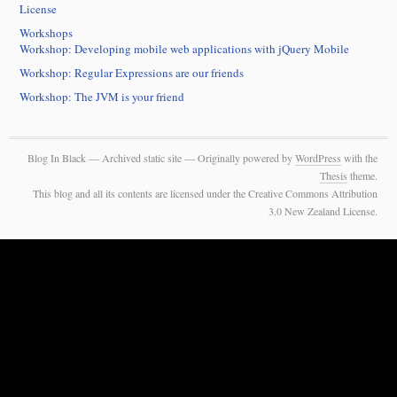
License
Workshops
Workshop: Developing mobile web applications with jQuery Mobile
Workshop: Regular Expressions are our friends
Workshop: The JVM is your friend
Blog In Black — Archived static site — Originally powered by
WordPress
with the
Thesis
theme.
This blog and all its contents are licensed under the Creative Commons Attribution
3.0 New Zealand License.