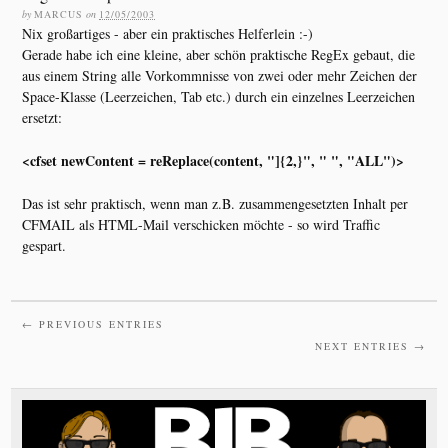
by
MARCUS
on
12/05/2003
Nix großartiges - aber ein praktisches Helferlein :-)
Gerade habe ich eine kleine, aber schön praktische RegEx gebaut, die
aus einem String alle Vorkommnisse von zwei oder mehr Zeichen der
Space-Klasse (Leerzeichen, Tab etc.) durch ein einzelnes Leerzeichen
ersetzt:
<cfset newContent = reReplace(content, "]{2,}", " ", "ALL")>
Das ist sehr praktisch, wenn man z.B. zusammengesetzten Inhalt per
CFMAIL als HTML-Mail verschicken möchte - so wird Traffic
gespart.
← PREVIOUS ENTRIES
NEXT ENTRIES →