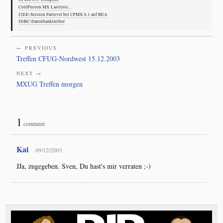
ColdFusion MX Lasttests...
J2EE-Session Failover bei CFMX 6.1 auf BEA
JDBC-Datenbanktreiber
← PREVIOUS
Treffen CFUG-Nordwest 15.12.2003
NEXT →
MXUG Treffen morgen
1
comment
Kai
09/12/2003
JJa, zugegeben. Sven, Du hast's mir verraten ;-)