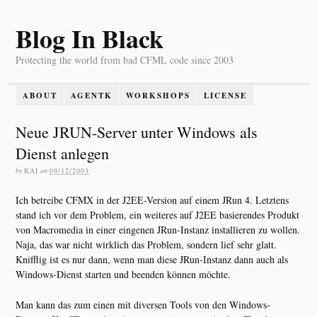
Blog In Black
Protecting the world from bad CFML code since 2003
ABOUT
AGENTK
WORKSHOPS
LICENSE
Neue JRUN-Server unter Windows als
Dienst anlegen
by
KAI
on
09/12/2003
Ich betreibe CFMX in der J2EE-Version auf einem JRun 4. Letztens
stand ich vor dem Problem, ein weiteres auf J2EE basierendes Produkt
von Macromedia in einer eingenen JRun-Instanz installieren zu wollen.
Naja, das war nicht wirklich das Problem, sondern lief sehr glatt.
Knifflig ist es nur dann, wenn man diese JRun-Instanz dann auch als
Windows-Dienst starten und beenden können möchte.
Man kann das zum einen mit diversen Tools von den Windows-