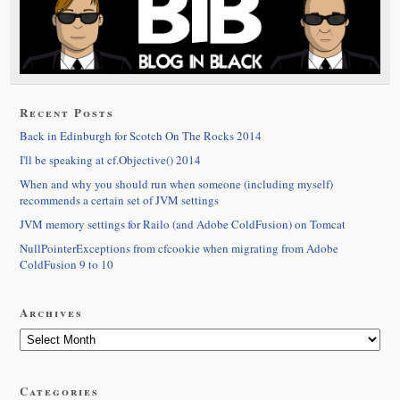
Recent Posts
Back in Edinburgh for Scotch On The Rocks 2014
I'll be speaking at cf.Objective() 2014
When and why you should run when someone (including myself)
recommends a certain set of JVM settings
JVM memory settings for Railo (and Adobe ColdFusion) on Tomcat
NullPointerExceptions from cfcookie when migrating from Adobe
ColdFusion 9 to 10
Archives
Categories